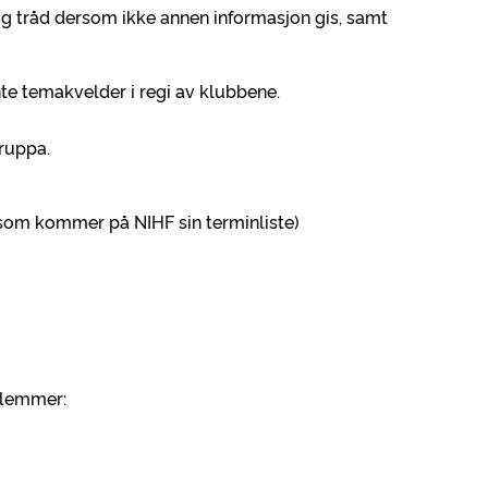
og tråd dersom ikke annen informasjon gis, samt
nte temakvelder i regi av klubbene.
gruppa.
va som kommer på NIHF sin terminliste)
dlemmer: