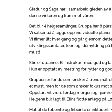
Gladur og Saga har i samarbeid gleden av å 
denne vinteren og fram mot våren.
Det blir 4 helgesamlinger. Gruppa har 8 plass
Vi satser på å legge opp individuelle planer
Vi filmer litt hver gang og går gjennom dett
utviklingssamtaler, teori og idémyldring p
must!
Elin er utdannet B-instruktør med god og la
Hun er opptatt av mestring for rytter og go
Gruppen er for de som ønsker å trene målrett
et must, men for de som ønsker fokus mot ste
Oppstart vil være lørdag morgen og hjemreis
Helgene blir lagt til Elins flotte anlegg på L
Mat til de tobeinte og firbeinte er inkludert