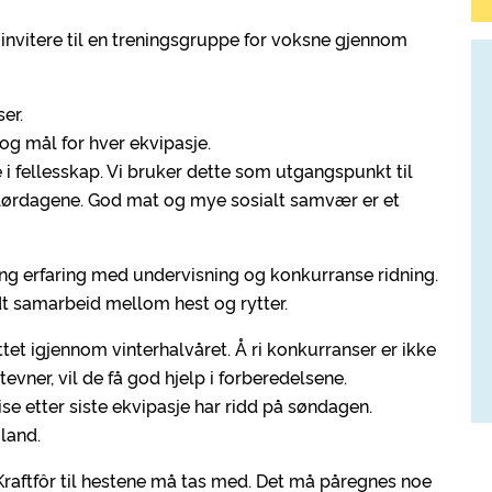
invitere til en treningsgruppe for voksne gjennom
er.
 og mål for hver ekvipasje.
e i fellesskap. Vi bruker dette som utgangspunkt til
å lørdagene. God mat og mye sosialt samvær er et
ng erfaring med undervisning og konkurranse ridning.
dt samarbeid mellom hest og rytter.
et igjennom vinterhalvåret. Å ri konkurranser er ikke
vner, vil de få god hjelp i forberedelsene.
e etter siste ekvipasje har ridd på søndagen.
øland.
. Kraftfôr til hestene må tas med. Det må påregnes noe