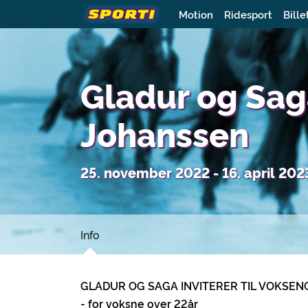
Motion
Ridesport
Bille
Gladur og Sag
Johanssen
25. november 2022 - 16. april 202
Info
GLADUR OG SAGA INVITERER TIL VOKSE
- for voksne over 22år