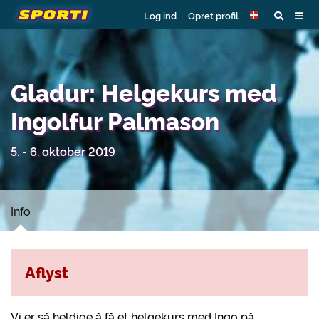
Log ind
Opret profil
Gladur: Helgekurs med
Ingolfur Palmason
5. - 6. oktober 2019
Info
Aflyst
Vi er så heldige å få et helgekurs med Ingo på