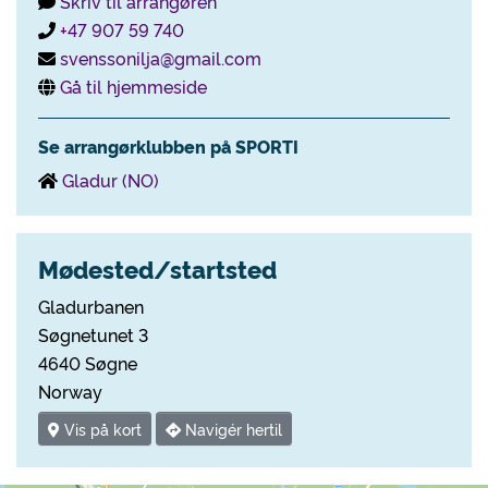
Skriv til arrangøren
+47 907 59 740
svenssonilja@gmail.com
Gå til hjemmeside
Se arrangørklubben på SPORTI
Gladur (NO)
Mødested/startsted
Gladurbanen
Søgnetunet 3
4640 Søgne
Norway
Vis på kort
Navigér hertil