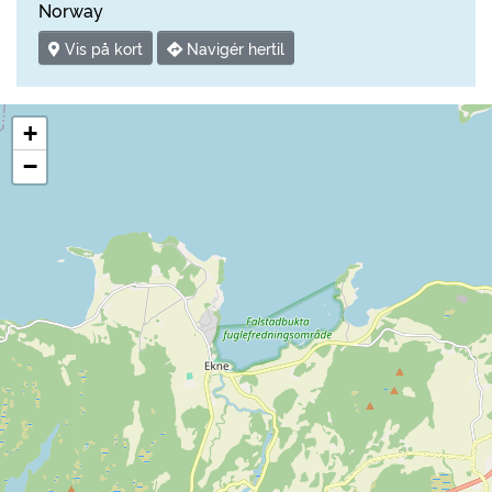
Norway
Vis på kort
Navigér hertil
+
−