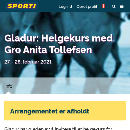
Log ind
Opret profil
Gladur: Helgekurs med
Gro Anita Tollefsen
27. - 28. februar 2021
Info
Arrangementet er afholdt
Gladur har gleden av å invitere til et helgekurs for