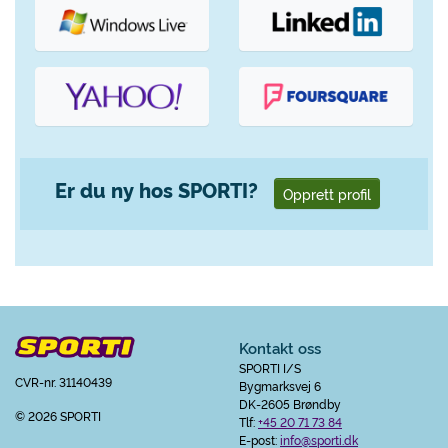
Er du ny hos SPORTI?
Opprett profil
Kontakt oss
SPORTI I/S
CVR-nr. 31140439
Bygmarksvej 6
DK-2605 Brøndby
© 2026 SPORTI
Tlf:
+45 20 71 73 84
E-post:
info@sporti.dk