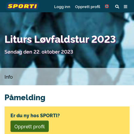
Logg inn
Opprett profil
Liturs Løvfaldstur 2023
Søndag den 22. oktober 2023
Info
Påmelding
Er du ny hos SPORTI?
Opprett profil