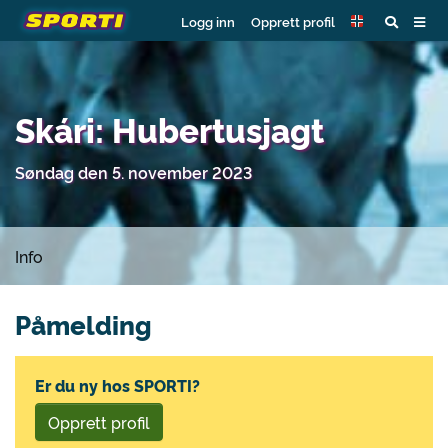
Logg inn
Opprett profil
Skári: Hubertusjagt
Søndag den 5. november 2023
Info
Påmelding
Er du ny hos SPORTI?
Opprett profil