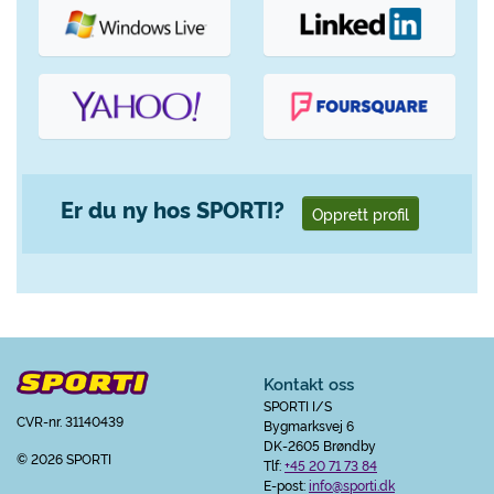
Er du ny hos SPORTI?
Opprett profil
Kontakt oss
SPORTI I/S
CVR-nr. 31140439
Bygmarksvej 6
DK-2605 Brøndby
© 2026 SPORTI
Tlf:
+45 20 71 73 84
E-post:
info@sporti.dk