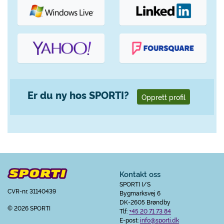
Er du ny hos SPORTI?
Opprett profil
Kontakt oss
SPORTI I/S
CVR-nr. 31140439
Bygmarksvej 6
DK-2605 Brøndby
© 2026 SPORTI
Tlf:
+45 20 71 73 84
E-post:
info@sporti.dk