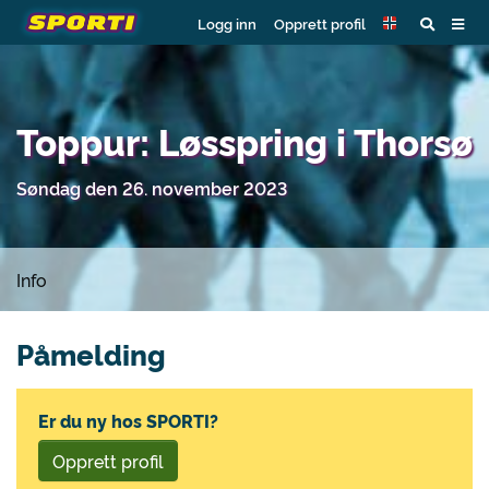
Logg inn
Opprett profil
Toppur: Løsspring i Thorsø
Søndag den 26. november 2023
Info
Påmelding
Er du ny hos SPORTI?
Opprett profil