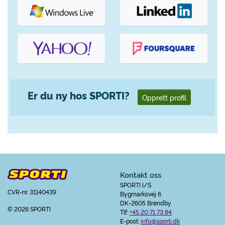
Er du ny hos SPORTI?
Opprett profil
Kontakt oss
SPORTI I/S
CVR-nr. 31140439
Bygmarksvej 6
DK-2605 Brøndby
© 2026 SPORTI
Tlf:
+45 20 71 73 84
E-post:
info@sporti.dk