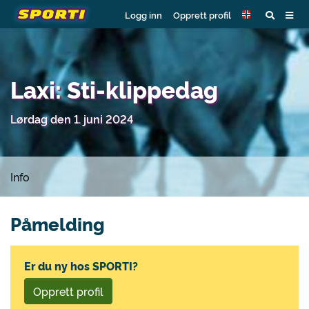
Logg inn
Opprett profil
Laxi: Sti-klippedag
Lørdag den 1. juni 2024
Info
Påmelding
Er du ny hos SPORTI?
Opprett profil