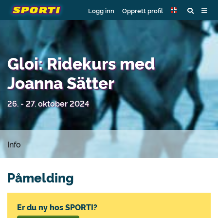
Logg inn
Opprett profil
Gloi: Ridekurs med
Joanna Sätter
26. - 27. oktober 2024
Info
Påmelding
Er du ny hos SPORTI?