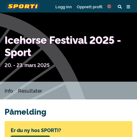
Logg inn
Opprett profil
Icehorse Festival 2025 -
Sport
20. - 23. mars 2025
Info
Resultater
Påmelding
Er du ny hos SPORTI?