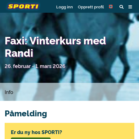
Logg inn
Opprett profil
Faxi: Vinterkurs med
Randi
26. februar - 1. mars 2026
Info
Påmelding
Er du ny hos SPORTI?