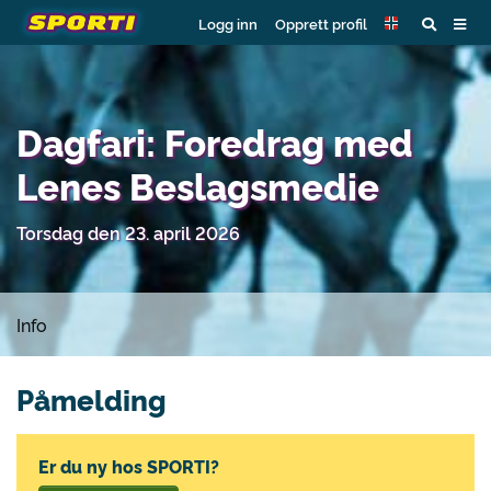
Logg inn
Opprett profil
Dagfari: Foredrag med
Lenes Beslagsmedie
Torsdag den 23. april 2026
Info
Påmelding
Er du ny hos SPORTI?