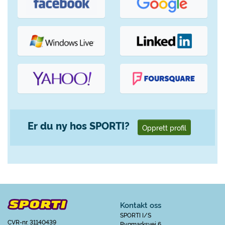
Er du ny hos SPORTI?
Opprett profil
Kontakt oss
SPORTI I/S
CVR-nr. 31140439
Bygmarksvej 6