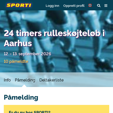
Logg inn
Opprett profil
24 timers rulleskøjteløb i
Aarhus
12. - 13. september 2026
10 påmeldte
Info
Påmelding
Deltakerliste
Påmelding
Er du ny hos SPORTI?