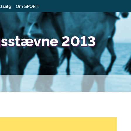
ttsalg
Om SPORTI
gsstævne 2013