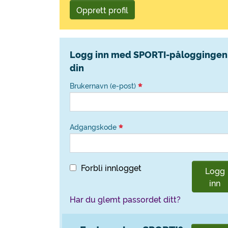
Opprett profil
Logg inn med SPORTI-påloggingen
din
Brukernavn (e-post)
Adgangskode
Forbli innlogget
Logg
inn
Har du glemt passordet ditt?