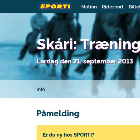
Motion
Ridesport
Bille
Skári: Trænin
Lørdag den 21. september 2013
Info
Påmelding
Er du ny hos SPORTI?