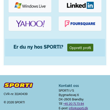
Er du ny hos SPORTI?
Opprett profil
Kontakt oss
SPORTI I/S
CVR-nr. 31140439
Bygmarksvej 6
DK-2605 Brøndby
© 2026 SPORTI
Tlf:
+45 20 71 73 84
E-post:
info@sporti.dk