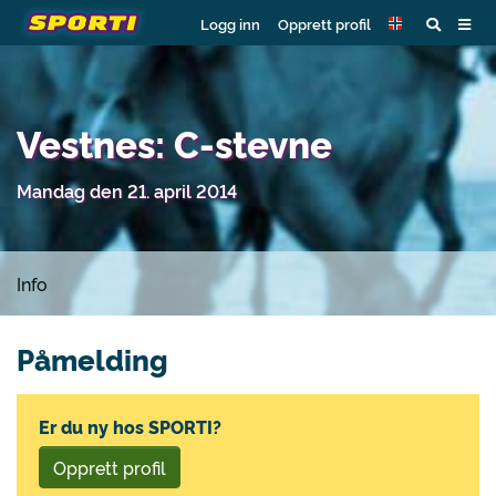
Logg inn
Opprett profil
Vestnes: C-stevne
Mandag den 21. april 2014
Info
Påmelding
Er du ny hos SPORTI?
Opprett profil