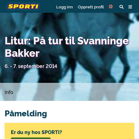
Logg inn
Opprett profil
Litur: På tur til Svanninge
Bakker
6. - 7. september 2014
Info
Påmelding
Er du ny hos SPORTI?