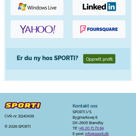
Er du ny hos SPORTI?
Opprett profil
Kontakt oss
SPORTI I/S
CVR-nr. 31140439
Bygmarksvej 6
DK-2605 Brøndby
© 2026 SPORTI
Tlf:
+45 20 71 73 84
E-post:
info@sporti.dk