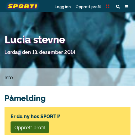
Logg inn
Opprett profil
Lucia stevne
Lørdag den 13. desember 2014
Info
Påmelding
Er du ny hos SPORTI?
Opprett profil