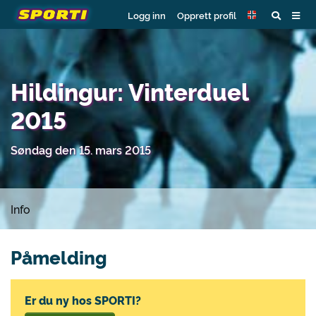
Logg inn
Opprett profil
Hildingur: Vinterduel
2015
Søndag den 15. mars 2015
Info
Påmelding
Er du ny hos SPORTI?