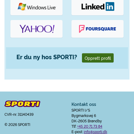
Er du ny hos SPORTI?
Opprett profil
Kontakt oss
SPORTI I/S
CVR-nr. 31140439
Bygmarksvej 6
DK-2605 Brøndby
© 2026 SPORTI
Tlf:
+45 20 71 73 84
E-post:
info@sporti.dk