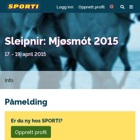
Logg inn
Opprett profil
Sleipnir: Mjøsmót 2015
17. - 19. april 2015
Info
Påmelding
Er du ny hos SPORTI?
Opprett profil