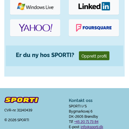
Er du ny hos SPORTI?
Opprett profil
Kontakt oss
SPORTI I/S
CVR-nr. 31140439
Bygmarksvej 6
DK-2605 Brøndby
© 2026 SPORTI
Tlf:
+45 20 71 73 84
E-post:
info@sporti.dk