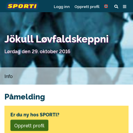
Logg inn
Opprett profil
Jökull Løvfaldskeppni
Lørdag den 29. oktober 2016
Info
Påmelding
Er du ny hos SPORTI?
Opprett profil