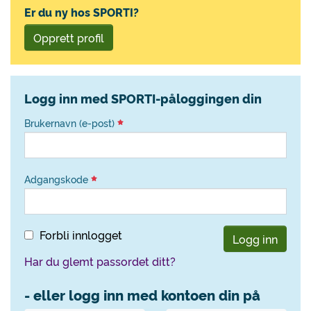
Er du ny hos SPORTI?
Opprett profil
Logg inn med SPORTI-påloggingen din
Brukernavn (e-post)
Adgangskode
Forbli innlogget
Logg inn
Har du glemt passordet ditt?
- eller logg inn med kontoen din på