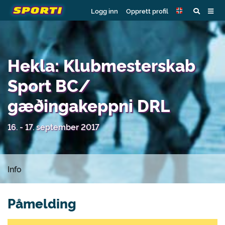
Logg inn
Opprett profil
Hekla: Klubmesterskab
Sport BC/
gæðingakeppni DRL
16. - 17. september 2017
Info
Påmelding