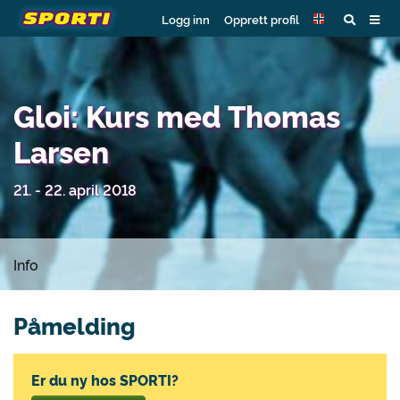
Logg inn
Opprett profil
Gloi: Kurs med Thomas
Larsen
21. - 22. april 2018
Info
Påmelding
Er du ny hos SPORTI?