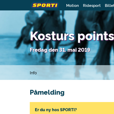
Motion
Ridesport
Bille
Kosturs poin
Fredag den 31. mai 2019
Info
Påmelding
Er du ny hos SPORTI?