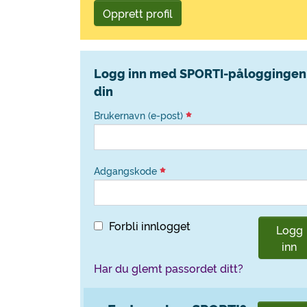
Opprett profil
Logg inn med SPORTI-påloggingen
din
Brukernavn (e-post)
Adgangskode
Forbli innlogget
Logg
inn
Har du glemt passordet ditt?