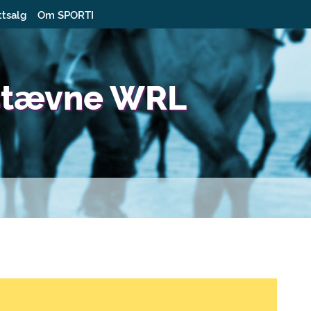
ttsalg
Om SPORTI
tstævne WRL