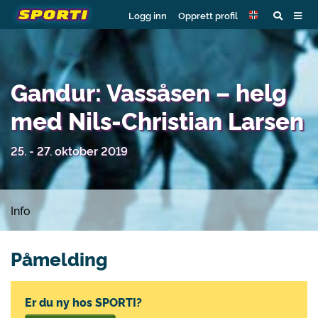
Logg inn
Opprett profil
Gandur: Vassåsen – helg
med Nils-Christian Larsen
25. - 27. oktober 2019
Info
Påmelding
Er du ny hos SPORTI?