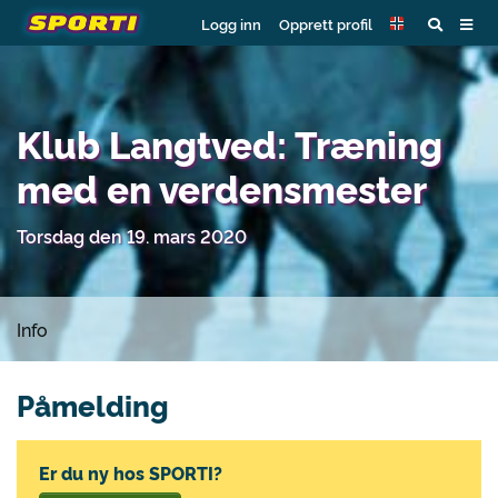
Logg inn
Opprett profil
Klub Langtved: Træning
med en verdensmester
Torsdag den 19. mars 2020
Info
Påmelding
Er du ny hos SPORTI?