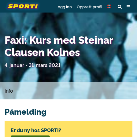
Logg inn
Opprett profil
Faxi: Kurs med Steinar
Clausen Kolnes
4. januar - 31. mars 2021
Info
Påmelding
Er du ny hos SPORTI?