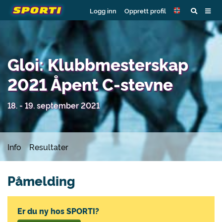
Logg inn
Opprett profil
Gloi: Klubbmesterskap
2021 Åpent C-stevne
18. - 19. september 2021
Info
Resultater
Påmelding
Er du ny hos SPORTI?