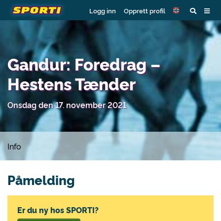
Logg inn
Opprett profil
Gandur: Foredrag –
Hestens Tænder
Onsdag den 17. november 2021
Info
Påmelding
Er du ny hos SPORTI?