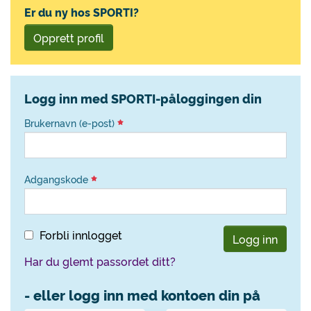
Er du ny hos SPORTI?
Opprett profil
Logg inn med SPORTI-påloggingen din
Brukernavn (e-post)
Adgangskode
Forbli innlogget
Logg inn
Har du glemt passordet ditt?
- eller logg inn med kontoen din på