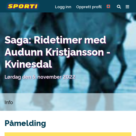
Logg inn
Opprett profil
Saga: Ridetimer med
Audunn Kristjansson -
Kvinesdal
Lørdag den 5. november 2022
Info
Påmelding