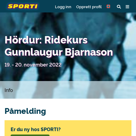
Logg inn
Opprett profil
Hördur: Ridekurs
Gunnlaugur Bjarnason
19. - 20. november 2022
Info
Påmelding
Er du ny hos SPORTI?