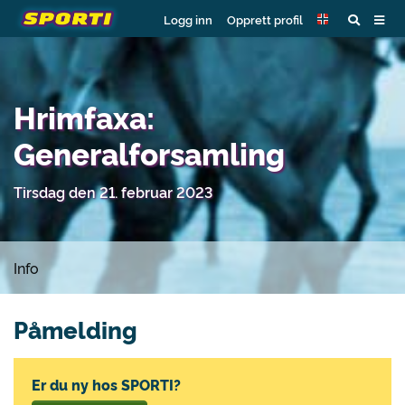
Logg inn
Opprett profil
Hrimfaxa:
Generalforsamling
Tirsdag den 21. februar 2023
Info
Påmelding
Er du ny hos SPORTI?