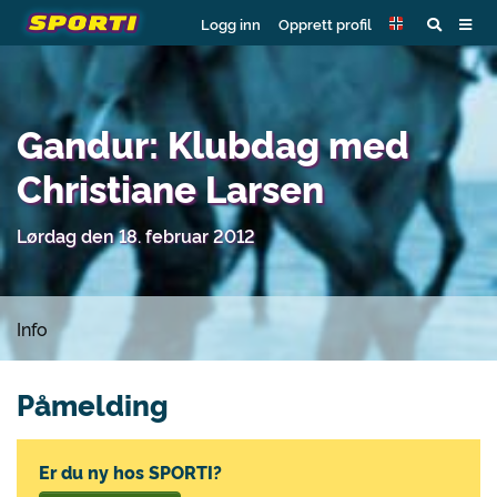
Logg inn
Opprett profil
Gandur: Klubdag med
Christiane Larsen
Lørdag den 18. februar 2012
Info
Påmelding
Er du ny hos SPORTI?