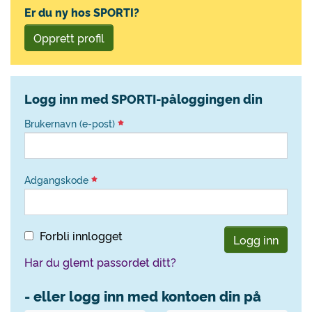
Er du ny hos SPORTI?
Opprett profil
Logg inn med SPORTI-påloggingen din
Brukernavn (e-post)
Adgangskode
Forbli innlogget
Logg inn
Har du glemt passordet ditt?
- eller logg inn med kontoen din på