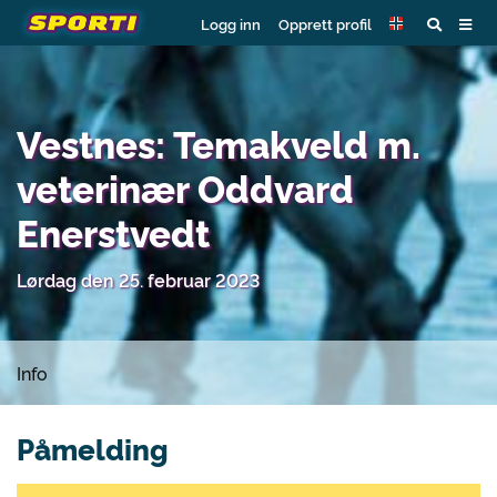
Logg inn
Opprett profil
Vestnes: Temakveld m.
veterinær Oddvard
Enerstvedt
Lørdag den 25. februar 2023
Info
Påmelding