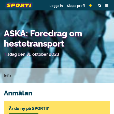
Logga in
Skapa profil
ASKA: Foredrag om
hestetransport
Tisdag den 31. oktober 2023
Info
Anmälan
Är du ny på SPORTI?