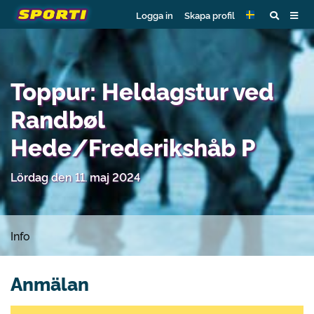
Logga in
Skapa profil
Toppur: Heldagstur ved
Randbøl
Hede/Frederikshåb P
Lördag den 11. maj 2024
Info
Anmälan