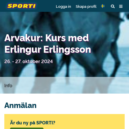
Logga in
Skapa profil
Arvakur: Kurs med
Erlingur Erlingsson
26. - 27. oktober 2024
Info
Anmälan
Är du ny på SPORTI?