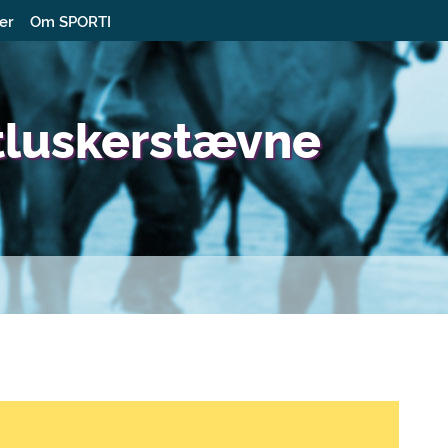
ter
Om SPORTI
tluskerstævne