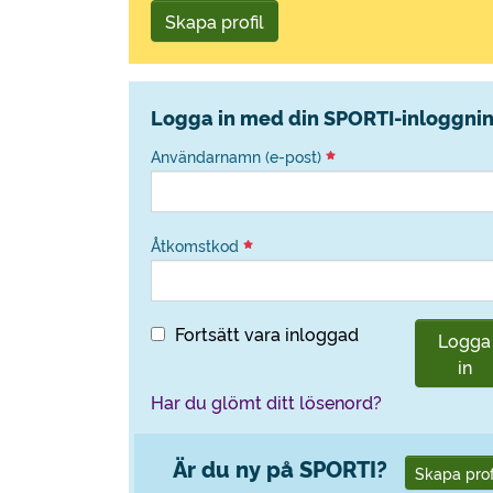
Skapa profil
Logga in med din SPORTI-inloggni
Användarnamn (e-post)
Åtkomstkod
Fortsätt vara inloggad
Logga
in
Har du glömt ditt lösenord?
Är du ny på SPORTI?
Skapa prof