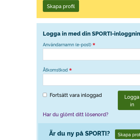
Skapa profil
Logga in med din SPORTI-inloggni
Användarnamn (e-post)
Åtkomstkod
Fortsätt vara inloggad
Logga
in
Har du glömt ditt lösenord?
Är du ny på SPORTI?
Skapa prof