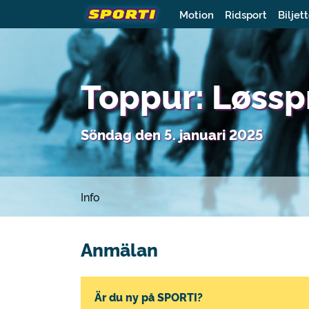
Motion
Ridsport
Biljet
Toppur: Løsspr
Söndag den 5. januari 2025
Info
Anmälan
Är du ny på SPORTI?