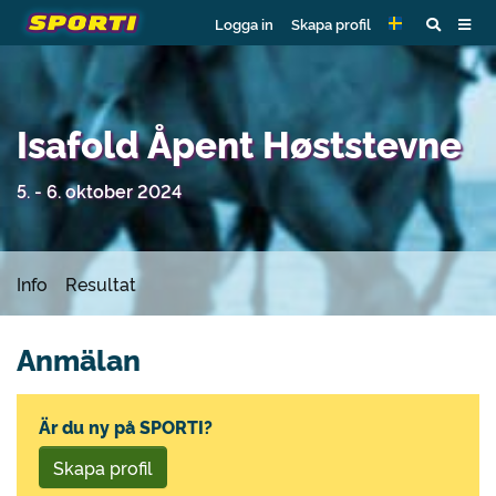
Logga in
Skapa profil
Isafold Åpent Høststevne
5. - 6. oktober 2024
Info
Resultat
Anmälan
Är du ny på SPORTI?
Skapa profil