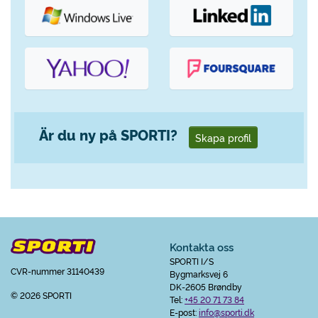
Är du ny på SPORTI?
Skapa profil
Kontakta oss
SPORTI I/S
CVR-nummer 31140439
Bygmarksvej 6
DK-2605 Brøndby
© 2026 SPORTI
Tel:
+45 20 71 73 84
E-post:
info@sporti.dk