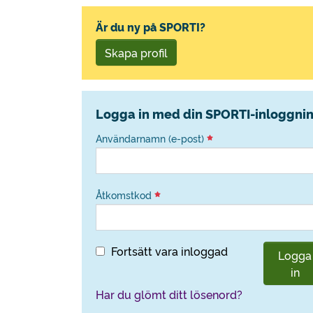
Är du ny på SPORTI?
Skapa profil
Logga in med din SPORTI-inloggni
Användarnamn (e-post)
Åtkomstkod
Fortsätt vara inloggad
Logga
in
Har du glömt ditt lösenord?