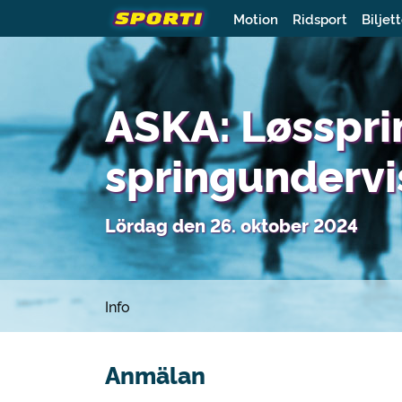
Motion
Ridsport
Biljet
ASKA: Løsspri
springundervi
Lördag den 26. oktober 2024
Info
Anmälan