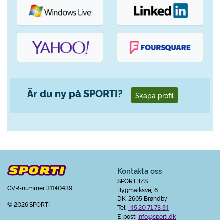
Är du ny på SPORTI?
Skapa profil
Kontakta oss
SPORTI I/S
CVR-nummer 31140439
Bygmarksvej 6
DK-2605 Brøndby
© 2026 SPORTI
Tel:
+45 20 71 73 84
E-post:
info@sporti.dk