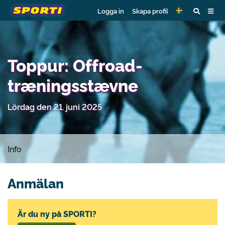
Logga in
Skapa profil
Toppur: Offroad-
træningsstævne
Lördag den 21. juni 2025
Info
Anmälan
Är du ny på SPORTI?