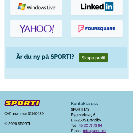
Är du ny på SPORTI?
Skapa profil
Kontakta oss
SPORTI I/S
CVR-nummer 31140439
Bygmarksvej 6
DK-2605 Brøndby
© 2026 SPORTI
Tel:
+45 20 71 73 84
E-post:
info@sporti.dk