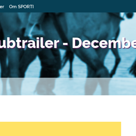
ter
Om SPORTI
lubtrailer - Decemb