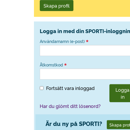
Skapa profil
Logga in med din SPORTI-inloggni
Användarnamn (e-post)
Åtkomstkod
Fortsätt vara inloggad
Logga
in
Har du glömt ditt lösenord?
Är du ny på SPORTI?
Skapa prof