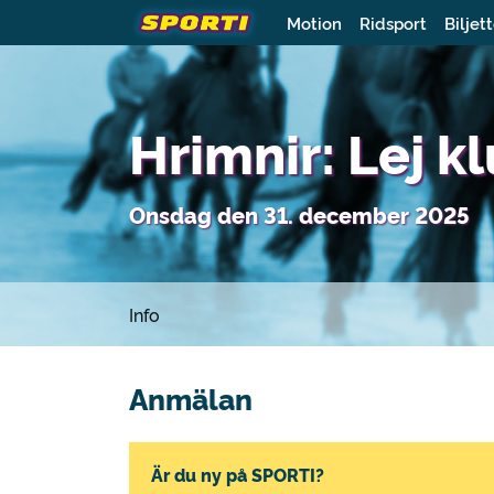
Motion
Ridsport
Biljet
Hrimnir: Lej k
Onsdag den 31. december 2025
Info
Anmälan
Är du ny på SPORTI?