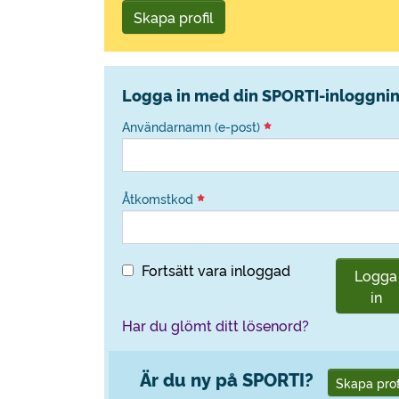
Skapa profil
Logga in med din SPORTI-inloggni
Användarnamn (e-post)
Åtkomstkod
Fortsätt vara inloggad
Logga
in
Har du glömt ditt lösenord?
Är du ny på SPORTI?
Skapa prof