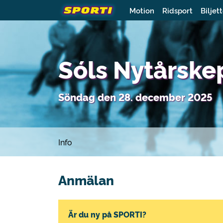
Motion
Ridsport
Biljet
Sóls Nytårske
Söndag den 28. december 2025
Info
Anmälan
Är du ny på SPORTI?