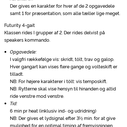
Der gives en karakter for hver af de 2 opgavedele
samt 1 for præsentation, som alle tæller lige meget.
Futurity 4-gait
Klassen rides I grupper af 2. Der rides delvist på
speakers kommando.
Opgavedele:
I valgfri rækkefølge vis: skridt, tölt, trav og galop.
Hver gangart kan vises flere gange og volteskift er
tilladt.
NB: For højere karakterer i tölt: vis temposkift.
NB: Rytterne skal vise hensyn til hinanden og altid
ride venstre mod venstre.
Tid:
6 min pr heat (inklusiv ind- og udridning)
NB: Der gives et lydsignal efter 3½ min. for at give
mulighed for en optimal timing af fremvisningen.