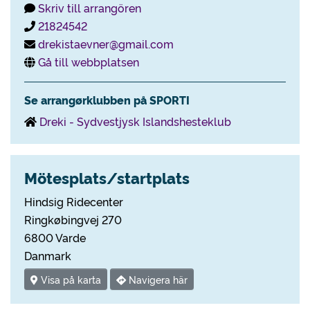
Skriv till arrangören
21824542
drekistaevner@gmail.com
Gå till webbplatsen
Se arrangørklubben på SPORTI
Dreki - Sydvestjysk Islandshesteklub
Mötesplats/startplats
Hindsig Ridecenter
Ringkøbingvej 270
6800 Varde
Danmark
Visa på karta
Navigera här