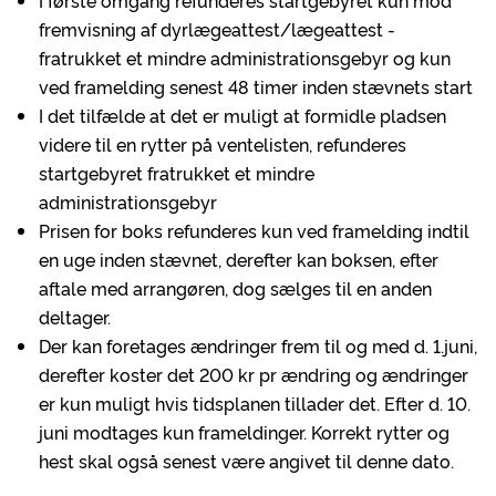
I første omgang refunderes startgebyret kun mod
fremvisning af dyrlægeattest/lægeattest -
fratrukket et mindre administrationsgebyr og kun
ved framelding senest 48 timer inden stævnets start
I det tilfælde at det er muligt at formidle pladsen
videre til en rytter på ventelisten, refunderes
startgebyret fratrukket et mindre
administrationsgebyr
Prisen for boks refunderes kun ved framelding indtil
en uge inden stævnet, derefter kan boksen, efter
aftale med arrangøren, dog sælges til en anden
deltager.
Der kan foretages ændringer frem til og med d. 1.juni,
derefter koster det 200 kr pr ændring og ændringer
er kun muligt hvis tidsplanen tillader det. Efter d. 10.
juni modtages kun frameldinger. Korrekt rytter og
hest skal også senest være angivet til denne dato.