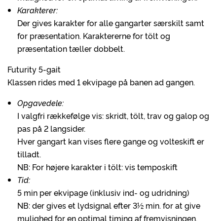
Karakterer:
Der gives karakter for alle gangarter særskilt samt
for præsentation. Karaktererne for tölt og
præsentation tæller dobbelt.
Futurity 5-gait
Klassen rides med 1 ekvipage på banen ad gangen.
Opgavedele:
I valgfri rækkefølge vis: skridt, tölt, trav og galop og
pas på 2 langsider.
Hver gangart kan vises flere gange og volteskift er
tilladt.
NB: For højere karakter i tölt: vis temposkift
Tid:
5 min per ekvipage (inklusiv ind- og udridning)
NB: der gives et lydsignal efter 3½ min. for at give
mulighed for en optimal timing af fremvisningen.