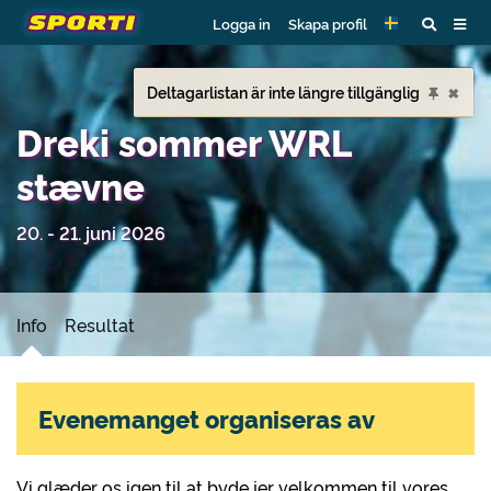
Logga in
Skapa profil
×
Deltagarlistan är inte längre tillgänglig
Dreki sommer WRL
stævne
20. - 21. juni 2026
Info
Resultat
Evenemanget organiseras av
Vi glæder os igen til at byde jer velkommen til vores