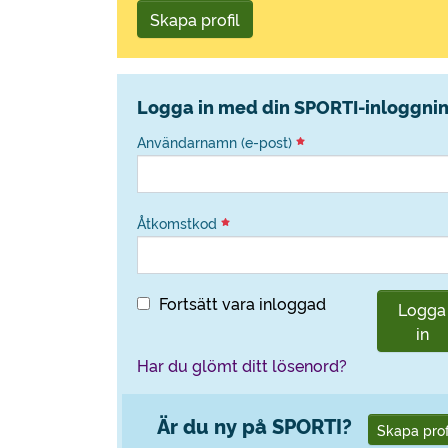
Skapa profil
Logga in med din SPORTI-inloggni
Användarnamn (e-post)
Åtkomstkod
Fortsätt vara inloggad
Logga
in
Har du glömt ditt lösenord?
Är du ny på SPORTI?
Skapa prof