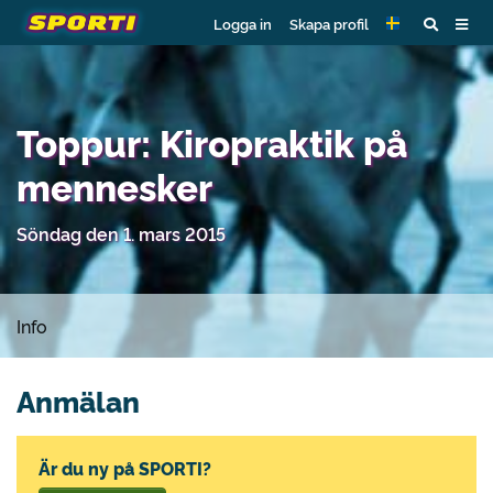
Logga in
Skapa profil
Toppur: Kiropraktik på
mennesker
Söndag den 1. mars 2015
Info
Anmälan
Är du ny på SPORTI?