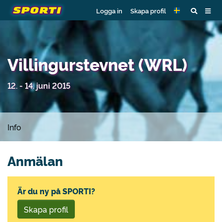
Logga in
Skapa profil
Villingurstevnet (WRL)
12. - 14. juni 2015
Info
Anmälan
Är du ny på SPORTI?
Skapa profil