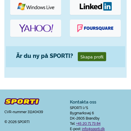
Är du ny på SPORTI?
Skapa profil
Kontakta oss
SPORTI I/S
CVR-nummer 31140439
Bygmarksvej 6
DK-2605 Brøndby
© 2026 SPORTI
Tel:
+45 20 71 73 84
E-post:
info@sporti.dk