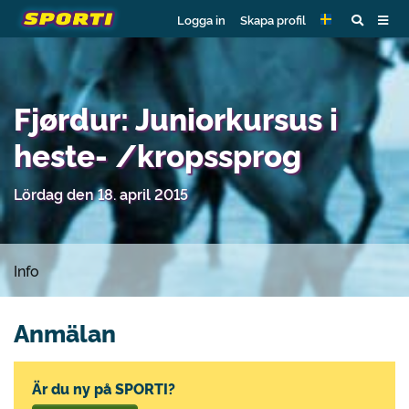
Logga in
Skapa profil
Fjørdur: Juniorkursus i
heste- /kropssprog
Lördag den 18. april 2015
Info
Anmälan
Är du ny på SPORTI?